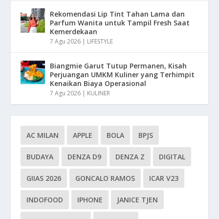
Rekomendasi Lip Tint Tahan Lama dan
Parfum Wanita untuk Tampil Fresh Saat
Kemerdekaan
7 Agu 2026
|
LIFESTYLE
Biangmie Garut Tutup Permanen, Kisah
Perjuangan UMKM Kuliner yang Terhimpit
Kenaikan Biaya Operasional
7 Agu 2026
|
KULINER
AC MILAN
APPLE
BOLA
BPJS
BUDAYA
DENZA D9
DENZA Z
DIGITAL
GIIAS 2026
GONCALO RAMOS
ICAR V23
INDOFOOD
IPHONE
JANICE TJEN