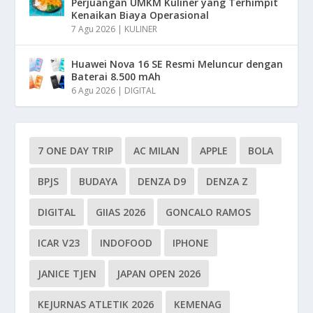
Perjuangan UMKM Kuliner yang Terhimpit
Kenaikan Biaya Operasional
7 Agu 2026
|
KULINER
Huawei Nova 16 SE Resmi Meluncur dengan
Baterai 8.500 mAh
6 Agu 2026
|
DIGITAL
7 ONE DAY TRIP
AC MILAN
APPLE
BOLA
BPJS
BUDAYA
DENZA D9
DENZA Z
DIGITAL
GIIAS 2026
GONCALO RAMOS
ICAR V23
INDOFOOD
IPHONE
JANICE TJEN
JAPAN OPEN 2026
KEJURNAS ATLETIK 2026
KEMENAG