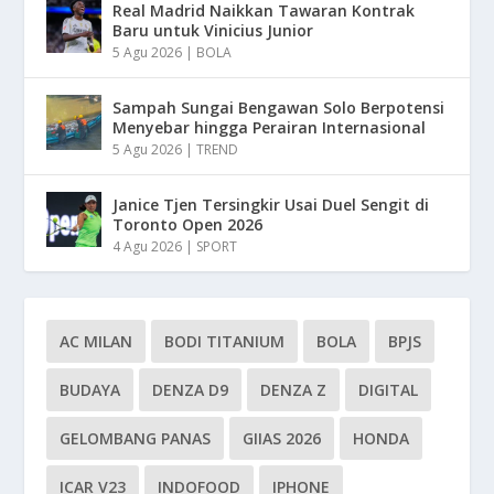
Real Madrid Naikkan Tawaran Kontrak
Baru untuk Vinicius Junior
5 Agu 2026
|
BOLA
Sampah Sungai Bengawan Solo Berpotensi
Menyebar hingga Perairan Internasional
5 Agu 2026
|
TREND
Janice Tjen Tersingkir Usai Duel Sengit di
Toronto Open 2026
4 Agu 2026
|
SPORT
AC MILAN
BODI TITANIUM
BOLA
BPJS
BUDAYA
DENZA D9
DENZA Z
DIGITAL
GELOMBANG PANAS
GIIAS 2026
HONDA
ICAR V23
INDOFOOD
IPHONE