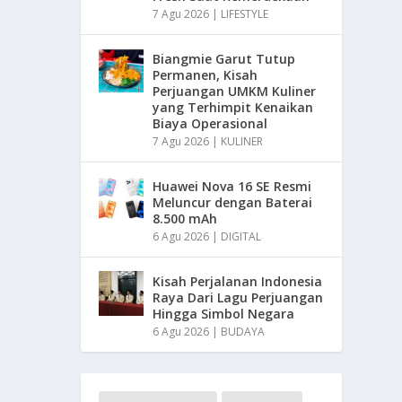
7 Agu 2026
|
LIFESTYLE
Biangmie Garut Tutup
Permanen, Kisah
Perjuangan UMKM Kuliner
yang Terhimpit Kenaikan
Biaya Operasional
7 Agu 2026
|
KULINER
Huawei Nova 16 SE Resmi
Meluncur dengan Baterai
8.500 mAh
6 Agu 2026
|
DIGITAL
Kisah Perjalanan Indonesia
Raya Dari Lagu Perjuangan
Hingga Simbol Negara
6 Agu 2026
|
BUDAYA