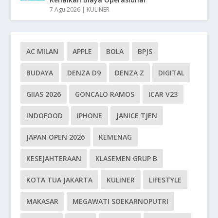
7 Agu 2026
|
KULINER
AC MILAN
APPLE
BOLA
BPJS
BUDAYA
DENZA D9
DENZA Z
DIGITAL
GIIAS 2026
GONCALO RAMOS
ICAR V23
INDOFOOD
IPHONE
JANICE TJEN
JAPAN OPEN 2026
KEMENAG
KESEJAHTERAAN
KLASEMEN GRUP B
KOTA TUA JAKARTA
KULINER
LIFESTYLE
MAKASAR
MEGAWATI SOEKARNOPUTRI