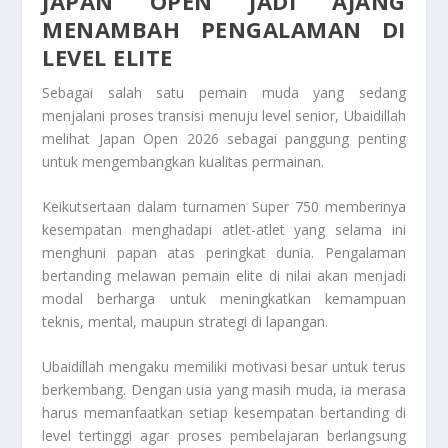
JAPAN OPEN JADI AJANG
MENAMBAH PENGALAMAN DI
LEVEL ELITE
Sebagai salah satu pemain muda yang sedang
menjalani proses transisi menuju level senior, Ubaidillah
melihat Japan Open 2026 sebagai panggung penting
untuk mengembangkan kualitas permainan.
Keikutsertaan dalam turnamen Super 750 memberinya
kesempatan menghadapi atlet-atlet yang selama ini
menghuni papan atas peringkat dunia. Pengalaman
bertanding melawan pemain elite di nilai akan menjadi
modal berharga untuk meningkatkan kemampuan
teknis, mental, maupun strategi di lapangan.
Ubaidillah mengaku memiliki motivasi besar untuk terus
berkembang. Dengan usia yang masih muda, ia merasa
harus memanfaatkan setiap kesempatan bertanding di
level tertinggi agar proses pembelajaran berlangsung