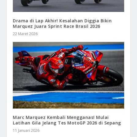
Drama di Lap Akhir! Kesalahan Diggia Bikin
Marquez Juara Sprint Race Brasil 2026
22 Maret 2026
Marc Marquez Kembali Mengganas! Mulai
Latihan Gila Jelang Tes MotoGP 2026 di Sepang
11 Januari 2026