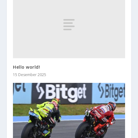
Hello world!
15 Desember 2025