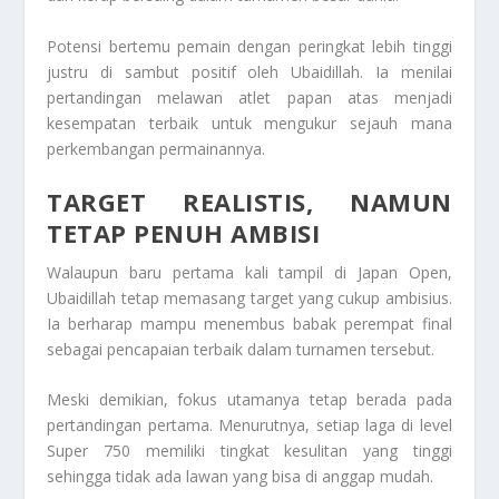
Potensi bertemu pemain dengan peringkat lebih tinggi
justru di sambut positif oleh Ubaidillah. Ia menilai
pertandingan melawan atlet papan atas menjadi
kesempatan terbaik untuk mengukur sejauh mana
perkembangan permainannya.
TARGET REALISTIS, NAMUN
TETAP PENUH AMBISI
Walaupun baru pertama kali tampil di Japan Open,
Ubaidillah tetap memasang target yang cukup ambisius.
Ia berharap mampu menembus babak perempat final
sebagai pencapaian terbaik dalam turnamen tersebut.
Meski demikian, fokus utamanya tetap berada pada
pertandingan pertama. Menurutnya, setiap laga di level
Super 750 memiliki tingkat kesulitan yang tinggi
sehingga tidak ada lawan yang bisa di anggap mudah.